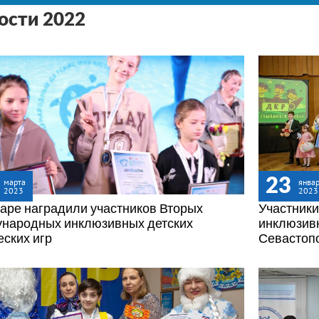
ости 2022
23
марта
янва
2023
2023
аре наградили участников Вторых
Участник
народных инклюзивных детских
инклюзивн
еских игр
Севастоп