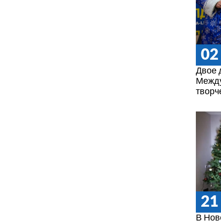
02
Двое 
Между
творч
21
В Нов