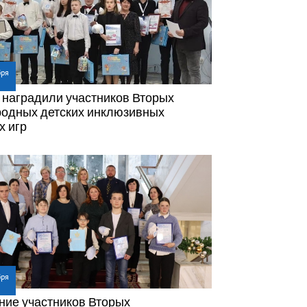
бря
 наградили участников Вторых
одных детских инклюзивных
х игр
бря
ние участников Вторых