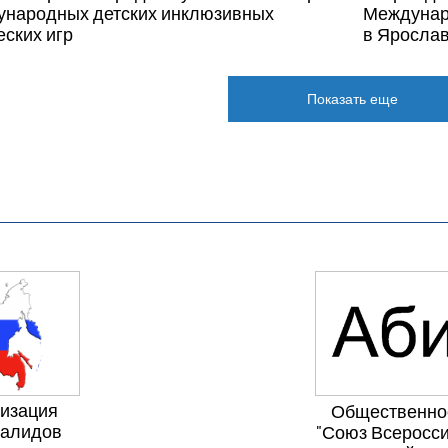
народных детских инклюзивных
Междунар
еских игр
в Яросла
Показать еще
низация
Общественно
валидов
"Союз Всеросси