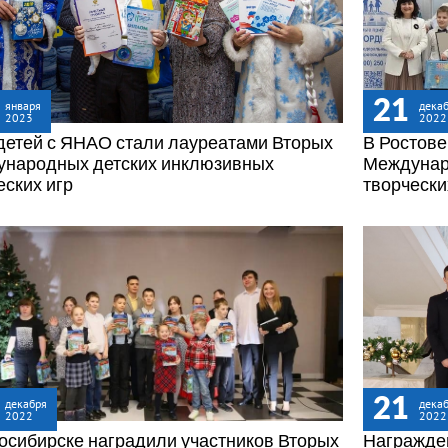
21
января
дека
2023
2022
детей с ЯНАО стали лауреатами Вторых
В Ростове
народных детских инклюзивных
Междунар
еских игр
творчески
21
декабря
дека
2022
2022
осибирске наградили участников Вторых
Награжде