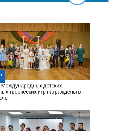
ря
и Международных детских
ых творческих игр награждены в
оле