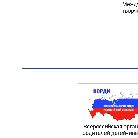
Между
творч
Всероссийская орга
родителей детей-ин