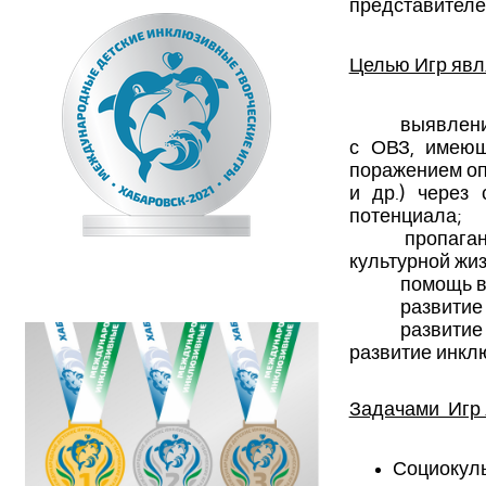
представителе
Целью Игр явл
выявлени
с ОВЗ, имеющ
поражением оп
и др.) через 
потенциала;
пропаган
культурной жиз
помощь в
развитие
развитие
развитие инкл
Задачами Игр 
Социокуль