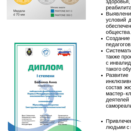
здоровья
реабилита
Выявлени
условий д
обеспечен
общества.
Создание
педагогов
Системат
также про
с инвалид
такого об
Развити
инклюзив
состав ж
мастер-кл
деятелей
самореали
Привлече
людьми с