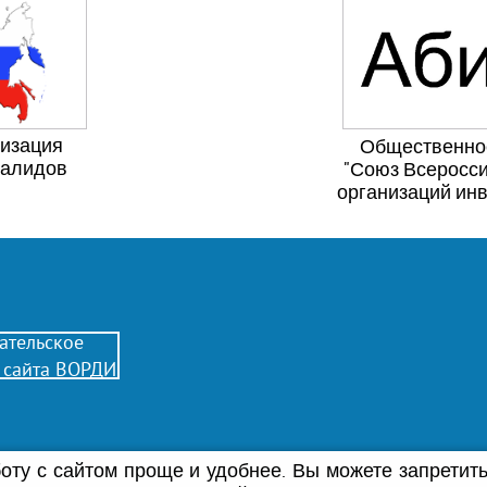
низация
Общественно
валидов
"Союз Всеросси
организаций ин
ательское
 сайта ВОРДИ
ту с сайтом проще и удобнее. Вы можете запретить