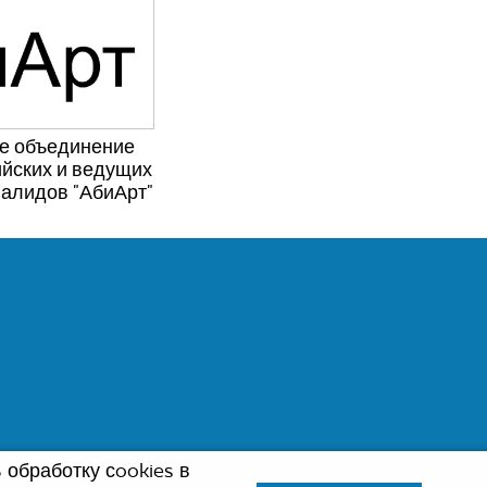
е объединение
йских и ведущих
валидов "АбиАрт"
 обработку сookies в
Создание сайта -
Алексей Сеник