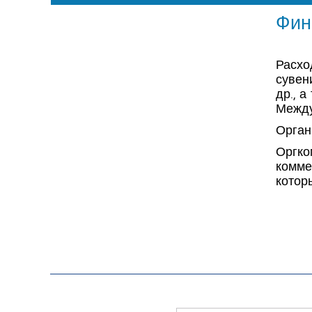
Фин
Расхо
сувен
др., 
Между
Орган
Оргко
комме
котор