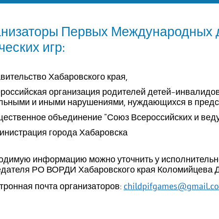
анизаторы Первых Международных 
ческих игр:
ительство Хабаровского края,
ероссийская организация родителей детей-инвал
ьными и иными нарушениями, нуждающихся в предст
ственное объединение "Союз Всероссийских и веду
нистрация города Хабаровска
димую информацию можно уточнить у исполнительно
едателя РО ВОРДИ Хабаровского края Коломийцева 
childpifgames@gmail.
ронная почта организаторов: