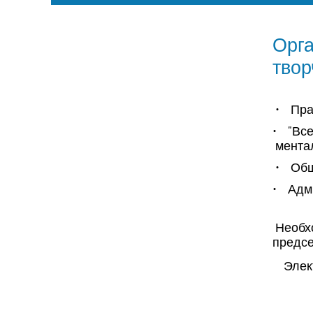
Орг
твор
• Прав
• "Вс
ментал
• Обще
• Адми
Необхо
предс
Элект