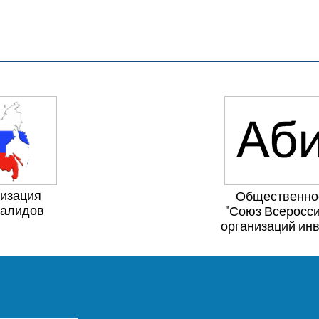
низация
Общественно
валидов
"Союз Всеросси
организаций ин