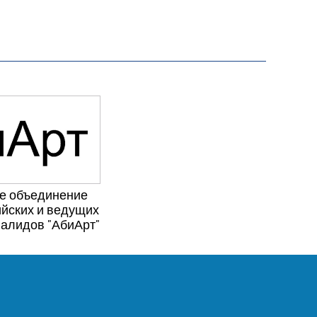
е объединение
йских и ведущих
валидов "АбиАрт"