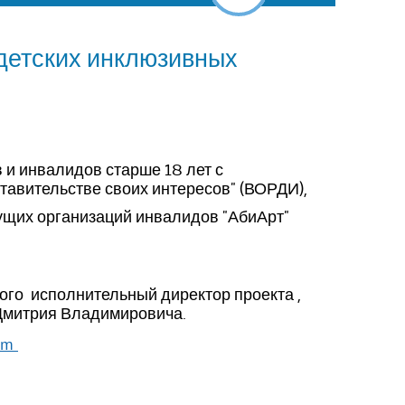
детских инклюзивных
идов и инвалидов старше 18 лет с
авительстве своих интересов" (ВОРДИ),
щих организаций инвалидов "АбиАрт"
го исполнительный директор проекта ,
Дмитрия Владимировича.
com