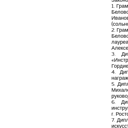
Законо
1. Гра
Белово
Ивано
(сольн
2. Гра
Белов
лауреа
Алексе
3. Ди
«Инст
Гордие
4. Ди
награж
5. Ди
Михал
руково
6. Ди
инстру
г. Рос
7. Дип
искусс