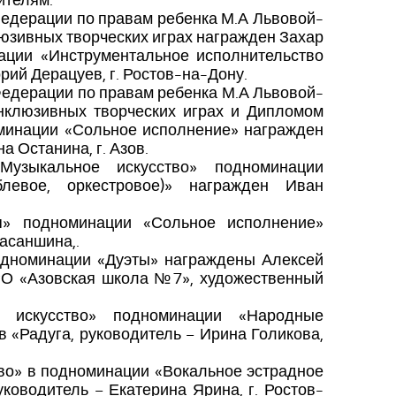
ителям.
Федерации по правам ребенка М.А Львовой-
юзивных творческих играх награжден Захар
ации «Инструментальное исполнительство
орий Дерацуев, г. Ростов-на-Дону.
Федерации по правам ребенка М.А Львовой-
нклюзивных творческих играх и Дипломом
оминации «Сольное исполнение» награжден
 Останина, г. Азов.
узыкальное искусство» подноминации
блевое, оркестровое)» награжден Иван
я» подноминации «Сольное исполнение»
асаншина,.
одноминации «Дуэты» награждены Алексей
РО «Азовская школа №7», художественный
 искусство» подноминации «Народные
 «Радуга, руководитель – Ирина Голикова,
тво» в подноминации «Вокальное эстрадное
ководитель – Екатерина Ярина, г. Ростов-