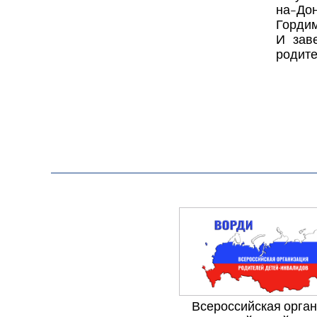
на-Дон
Гордим
И зав
родите
Всероссийская орга