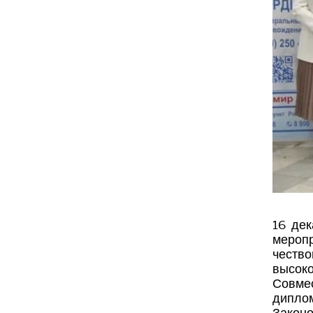
16 дек
мероп
чество
высоко
Совмес
диплом