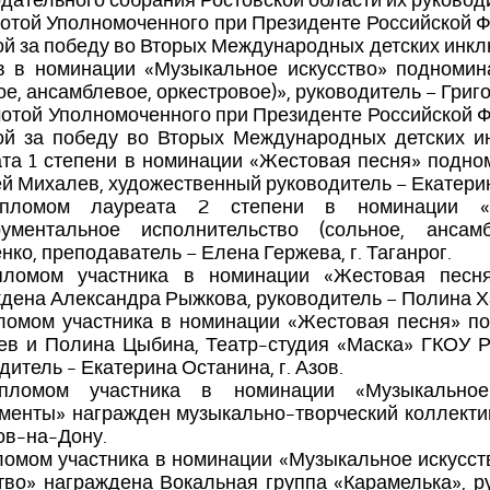
дательного собрания Ростовской области их руковод
мотой Уполномоченного при Президенте Российской 
й за победу во Вторых Международных детских инкл
в в номинации «Музыкальное искусство» подномин
ое, ансамблевое, оркестровое)», руководитель – Григ
мотой Уполномоченного при Президенте Российской 
ой за победу во Вторых Международных детских и
та 1 степени в номинации «Жестовая песня» подн
й Михалев, художественный руководитель – Екатерина
пломом лауреата 2 степени в номинации «М
рументальное исполнительство (сольное, ансам
нко, преподаватель – Елена Гержева, г. Таганрог.
пломом участника в номинации «Жестовая песн
дена Александра Рыжкова, руководитель – Полина Х
пломом участника в номинации «Жестовая песня» п
ев и Полина Цыбина, Театр-студия «Маска» ГКОУ 
дитель - Екатерина Останина, г. Азов.
пломом участника в номинации «Музыкальное
менты» награжден музыкально-творческий коллектив
тов-на-Дону.
ломом участника в номинации «Музыкальное искусс
тво» награждена Вокальная группа «Карамелька», ру