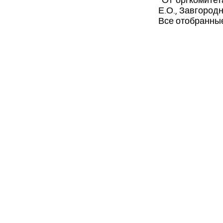
От оргкомитет
Е.О., Завгородн
Все отобранны